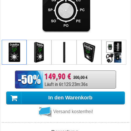
149,90 €
300,00 €
Läuft in
6
t
:
12
S
:
23
m
:
36
s
In den Warenkorb
Versand kostenfrei!