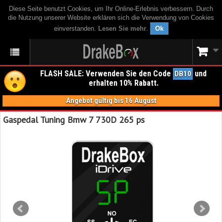
Diese Seite benutzt Cookies, um Ihr Online-Erlebnis verbessern. Durch
die Nutzung unserer Website erklären sich die Verwendung von Cookies
einverstanden.
Lesen Sie mehr
.
Ok
FLASH SALE: Verwenden Sie den Code
und
DB10
erhalten 10% Rabatt.
Angebot gültig bis 16 August
Gaspedal Tuning Bmw 7 730D 265 ps