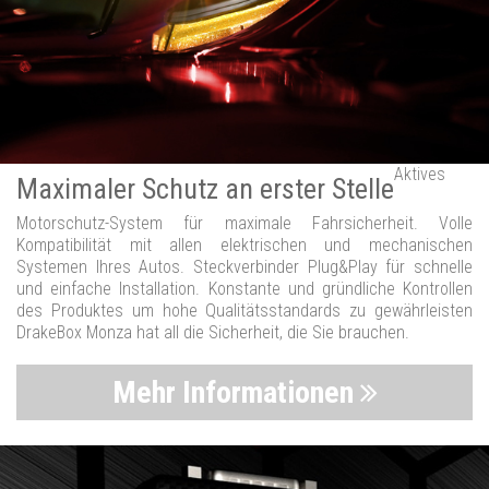
Aktives
Maximaler Schutz an erster Stelle
Motorschutz-System für maximale Fahrsicherheit. Volle
Kompatibilität mit allen elektrischen und mechanischen
Systemen Ihres Autos. Steckverbinder Plug&Play für schnelle
und einfache Installation. Konstante und gründliche Kontrollen
des Produktes um hohe Qualitätsstandards zu gewährleisten
DrakeBox Monza hat all die Sicherheit, die Sie brauchen.
Mehr Informationen