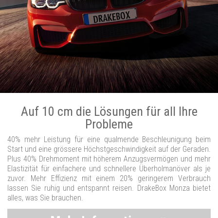
Auf 10 cm die Lösungen für all Ihre
Probleme
40% mehr Leistung für eine qualmende Beschleunigung beim
Start und eine grössere Höchstgeschwindigkeit auf der Geraden.
Plus 40% Drehmoment mit höherem Anzugsvermögen und mehr
Elastizität für einfachere und schnellere Überholmanöver als je
zuvor. Mehr Effizienz mit einem 20% geringerem Verbrauch
lassen Sie ruhig und entspannt reisen. DrakeBox Monza bietet
alles, was Sie brauchen.