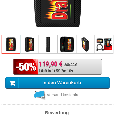
119,90 €
240,00 €
Läuft in
1
t
:
5
S
:
2
m
:
9
s
In den Warenkorb
Versand kostenfrei!
Bewertung