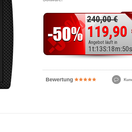
240,00 €
119,90
Angebot läuft in
1
t
:
13
S
:
18
m
:
48
Bewertung
Kund