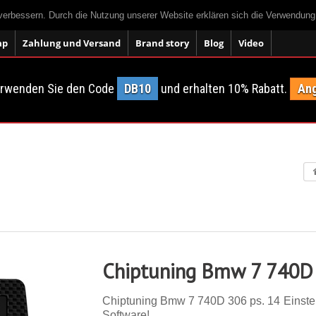
 verbessern. Durch die Nutzung unserer Website erklären sich die Verwendun
ap
Zahlung und Versand
Brand story
Blog
Video
erwenden Sie den Code
DB10
und erhalten 10% Rabatt.
Ang
Chiptuning Bmw 7 740D
Chiptuning Bmw 7 740D 306 ps. 14 Einstell
Software!