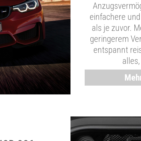
Anzugsvermöge
einfachere und
als je zuvor. 
geringerem Ver
entspannt rei
alles
Mehr