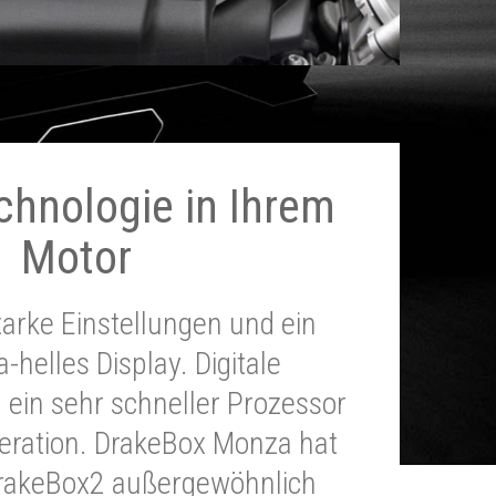
chnologie in Ihrem
Motor
tarke Einstellungen und ein
a-helles Display. Digitale
 ein sehr schneller Prozessor
neration. DrakeBox Monza hat
DrakeBox2 außergewöhnlich