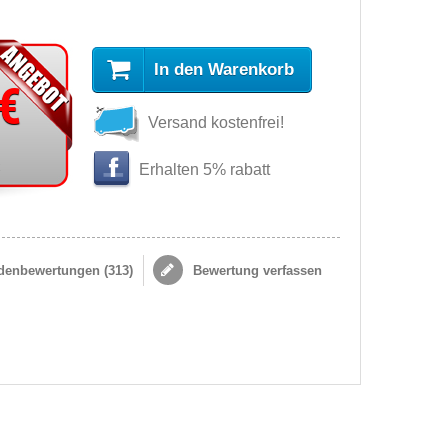
In den Warenkorb
 €
Versand kostenfrei!
s
Erhalten 5% rabatt
enbewertungen (
313
)
Bewertung verfassen