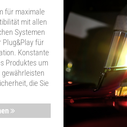
m für maximale
bilität mit allen
schen Systemen
r Plug&Play für
lation. Konstante
es Produktes um
 gewährleisten
cherheit, die Sie
nen