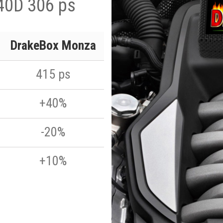
40D 306 ps
DrakeBox Monza
415 ps
+40%
-20%
+10%