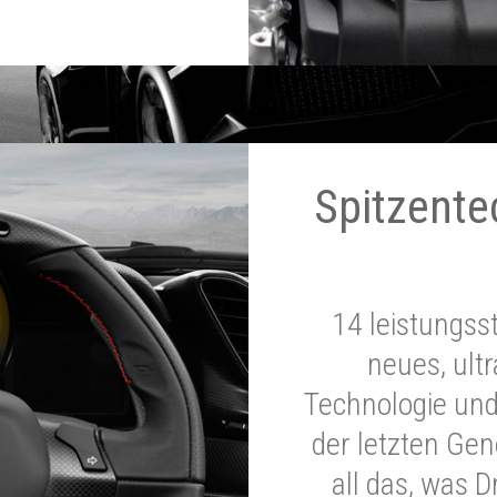
Spitzente
14 leistungss
neues, ultr
Technologie und
der letzten Ge
all das, was 