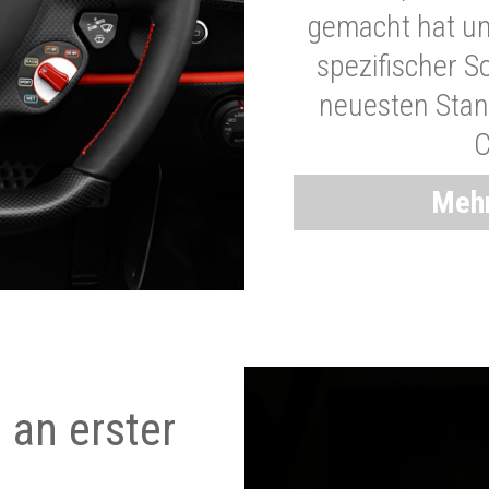
gemacht hat und
spezifischer S
neuesten Stand
C
Mehr
 an erster