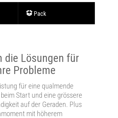
Pack
 die Lösungen für
Ihre Probleme
stung für eine qualmende
beim Start und eine grössere
igkeit auf der Geraden. Plus
hmoment mit höherem