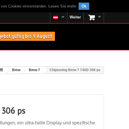
g von Cookies einverstanden.
Lesen Sie mehr
.
Ok
Weiter
ebot gültig bis 9 August
Bmw
Bmw 7
Chiptuning Bmw 7 740D 306 ps
 306 ps
ungen, ein ultra-helle Display und spezifische