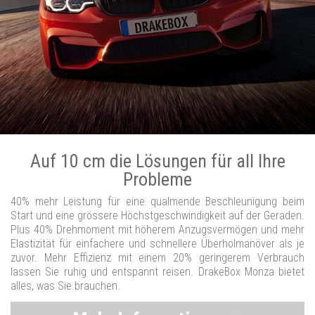
Auf 10 cm die Lösungen für all Ihre
Probleme
40% mehr Leistung für eine qualmende Beschleunigung beim
Start und eine grössere Höchstgeschwindigkeit auf der Geraden.
Plus 40% Drehmoment mit höherem Anzugsvermögen und mehr
Elastizität für einfachere und schnellere Überholmanöver als je
zuvor. Mehr Effizienz mit einem 20% geringerem Verbrauch
lassen Sie ruhig und entspannt reisen. DrakeBox Monza bietet
alles, was Sie brauchen.