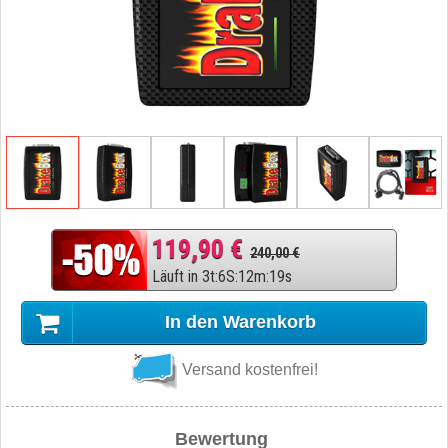
119,90 €
240,00 €
Läuft in
3
t
:
6
S
:
12
m
:
18
s
In den Warenkorb
Versand kostenfrei!
Bewertung