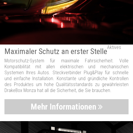
Aktives
Maximaler Schutz an erster Stelle
Motorschutz-System für maximale Fahrsicherheit. Volle
Kompatibilität mit allen elektrischen und mechanischen
Systemen Ihres Autos. Steckverbinder Plug&Play für schnelle
und einfache Installation. Konstante und gründliche Kontrollen
des Produktes um hohe Qualitätsstandards zu gewährleisten
DrakeBox Monza hat all die Sicherheit, die Sie brauchen.
Mehr Informationen