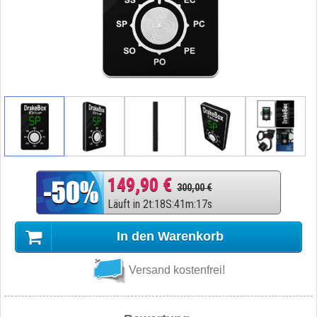
149,90 €
300,00 €
Läuft in
2
t
:
18
S
:
41
m
:
16
s
In den Warenkorb
Versand kostenfrei!