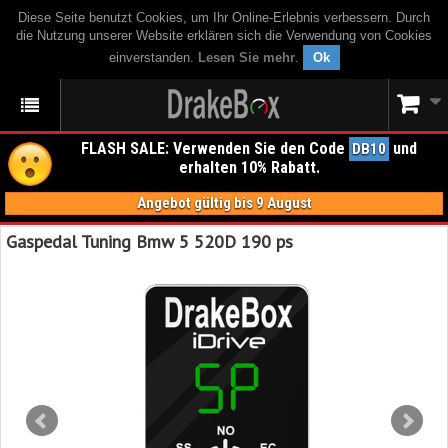
Diese Seite benutzt Cookies, um Ihr Online-Erlebnis verbessern. Durch
die Nutzung unserer Website erklären sich die Verwendung von Cookies
einverstanden.
Lesen Sie mehr
.
Ok
FLASH SALE: Verwenden Sie den Code
und
DB10
erhalten 10% Rabatt.
Angebot gültig bis 9 August
Gaspedal Tuning Bmw 5 520D 190 ps