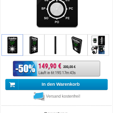
149,90 €
300,00 €
Läuft in
6
t
:
19
S
:
17
m
:
42
s
In den Warenkorb
Versand kostenfrei!