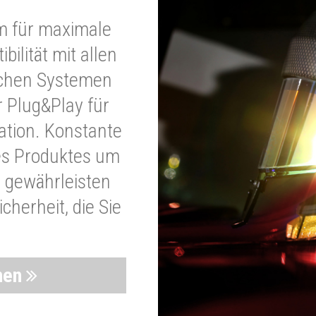
m für maximale
bilität mit allen
schen Systemen
r Plug&Play für
lation. Konstante
es Produktes um
 gewährleisten
cherheit, die Sie
nen