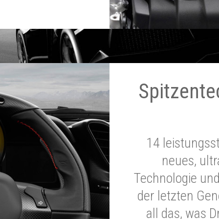
Spitzente
14 leistungss
neues, ultr
Technologie und
der letzten Ge
all das, was 