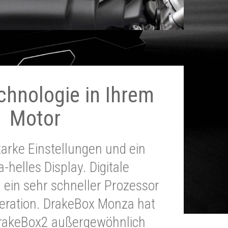
chnologie in Ihrem
Motor
tarke Einstellungen und ein
a-helles Display. Digitale
 ein sehr schneller Prozessor
neration. DrakeBox Monza hat
DrakeBox2 außergewöhnlich