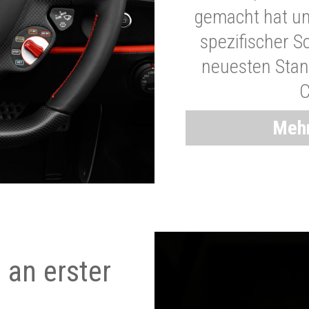
gemacht hat und
spezifischer S
neuesten Stand
C
Mehr
 an erster