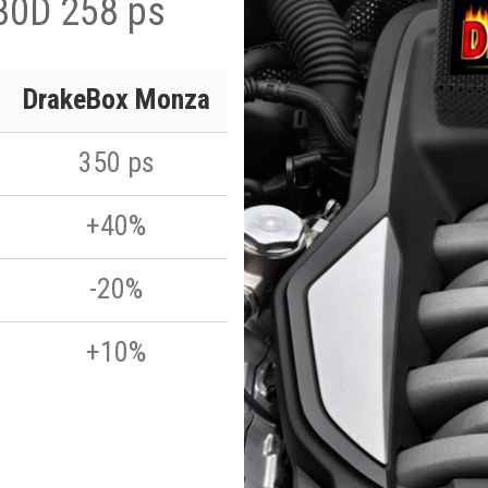
30D 258 ps
DrakeBox Monza
350 ps
+40%
-20%
+10%