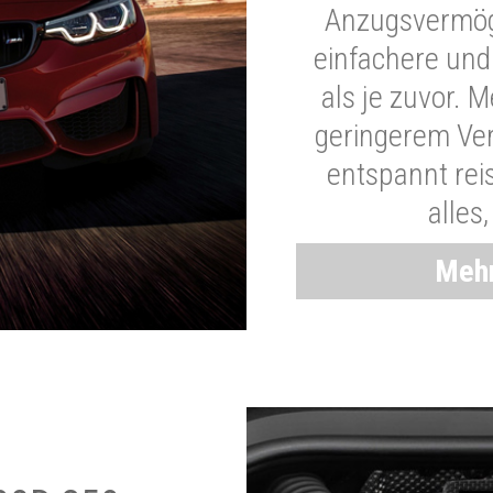
Anzugsvermöge
einfachere und
als je zuvor. 
geringerem Ver
entspannt rei
alles
Mehr