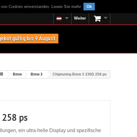
g von Cookies einverstanden.
Lesen Sie mehr
.
Ok
Weiter
ebot gültig bis 9 August
Bmw
Bmw 3
Chiptuning Bmw 3 330D 258 ps
 258 ps
ungen, ein ultra-helle Display und spezifische