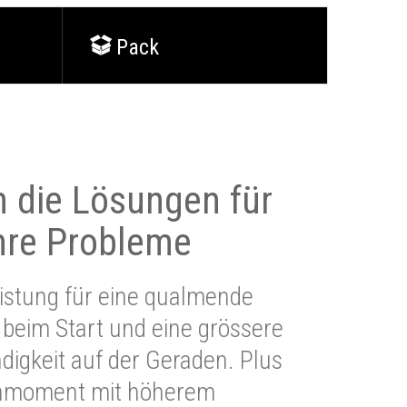
Pack
 die Lösungen für
Ihre Probleme
stung für eine qualmende
beim Start und eine grössere
igkeit auf der Geraden. Plus
hmoment mit höherem