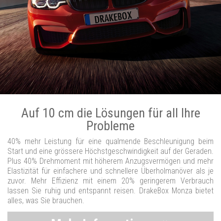
Auf 10 cm die Lösungen für all Ihre
Probleme
40% mehr Leistung für eine qualmende Beschleunigung beim
Start und eine grössere Höchstgeschwindigkeit auf der Geraden.
Plus 40% Drehmoment mit höherem Anzugsvermögen und mehr
Elastizität für einfachere und schnellere Überholmanöver als je
zuvor. Mehr Effizienz mit einem 20% geringerem Verbrauch
lassen Sie ruhig und entspannt reisen. DrakeBox Monza bietet
alles, was Sie brauchen.