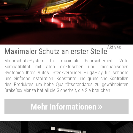
Aktives
Maximaler Schutz an erster Stelle
Motorschutz-System für maximale Fahrsicherheit. Volle
Kompatibilität mit allen elektrischen und mechanischen
Systemen Ihres Autos. Steckverbinder Plug&Play für schnelle
und einfache Installation. Konstante und gründliche Kontrollen
des Produktes um hohe Qualitätsstandards zu gewährleisten
DrakeBox Monza hat all die Sicherheit, die Sie brauchen.
Mehr Informationen