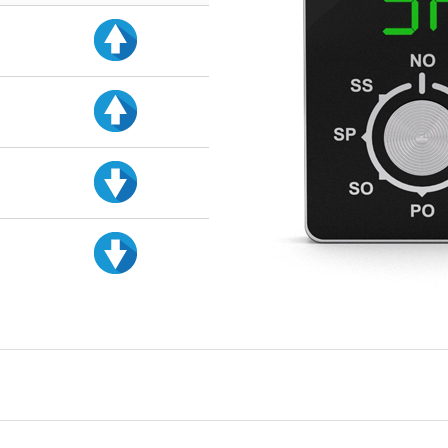
d
d
d
d