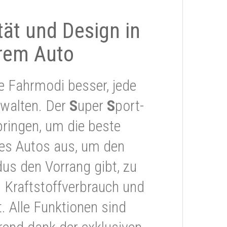
ität und Design in
rem Auto
e Fahrmodi besser, jede
rwalten. Der
S
uper
S
port-
ringen, um die beste
res Autos aus, um den
s den Vorrang gibt, zu
 Kraftstoffverbrauch und
 Alle Funktionen sind