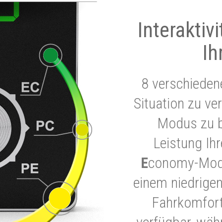
Interaktiv
Ih
8 verschieden
Situation zu ve
Modus zu b
Leistung Ih
E
conomy-Modu
einem niedrigen
Fahrkomfort.