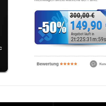
300,00 €
149,90
Angebot läuft in
2
t
:
22
S
:
31
m
:
57
Bewertung
Kund