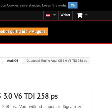
g von Cookies einverstanden.
Lesen Sie mehr
.
Ok
Weiter
ebot gültig bis 9 August
Audi Q5
Gaspedal Tuning Audi Q5 3.0 V6 TDI 258 ps
 3.0 V6 TDI 258 ps
 258 ps. Von wütend supercar fügsam zu