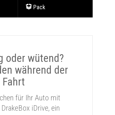
Pack
g oder wütend?
den während der
Fahrt
chen für Ihr Auto mit
 DrakeBox iDrive, ein