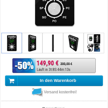
149,90 €
300,00 €
Läuft in
3
t
:
8
S
:
44
m
:
12
s
In den Warenkorb
Versand kostenfrei!