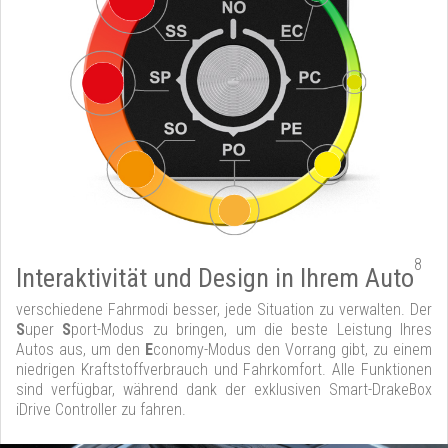
8
Interaktivität und Design in Ihrem Auto
verschiedene Fahrmodi besser, jede Situation zu verwalten. Der
S
uper
S
port-Modus zu bringen, um die beste Leistung Ihres
Autos aus, um den
E
conomy-Modus den Vorrang gibt, zu einem
niedrigen Kraftstoffverbrauch und Fahrkomfort. Alle Funktionen
sind verfügbar, während dank der exklusiven Smart-DrakeBox
iDrive Controller zu fahren.