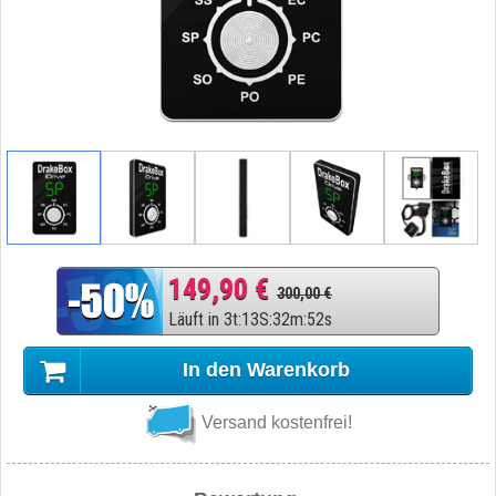
149,90 €
300,00 €
Läuft in
3
t
:
13
S
:
32
m
:
51
s
In den Warenkorb
Versand kostenfrei!