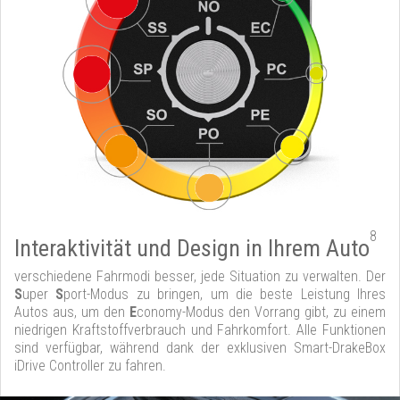
8
Interaktivität und Design in Ihrem Auto
verschiedene Fahrmodi besser, jede Situation zu verwalten. Der
S
uper
S
port-Modus zu bringen, um die beste Leistung Ihres
Autos aus, um den
E
conomy-Modus den Vorrang gibt, zu einem
niedrigen Kraftstoffverbrauch und Fahrkomfort. Alle Funktionen
sind verfügbar, während dank der exklusiven Smart-DrakeBox
iDrive Controller zu fahren.