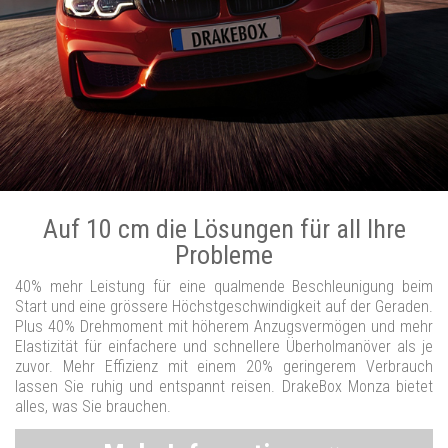
Auf 10 cm die Lösungen für all Ihre
Probleme
40% mehr Leistung für eine qualmende Beschleunigung beim
Start und eine grössere Höchstgeschwindigkeit auf der Geraden.
Plus 40% Drehmoment mit höherem Anzugsvermögen und mehr
Elastizität für einfachere und schnellere Überholmanöver als je
zuvor. Mehr Effizienz mit einem 20% geringerem Verbrauch
lassen Sie ruhig und entspannt reisen. DrakeBox Monza bietet
alles, was Sie brauchen.