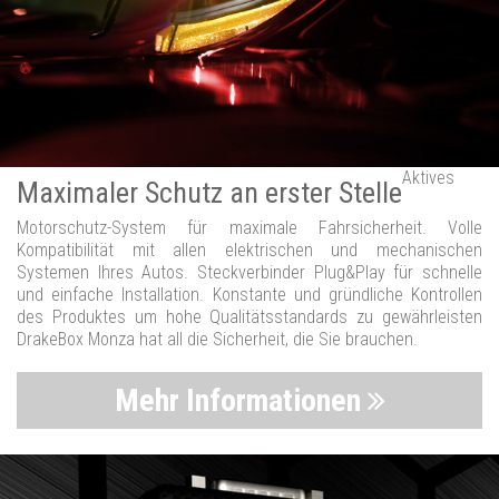
Aktives
Maximaler Schutz an erster Stelle
Motorschutz-System für maximale Fahrsicherheit. Volle
Kompatibilität mit allen elektrischen und mechanischen
Systemen Ihres Autos. Steckverbinder Plug&Play für schnelle
und einfache Installation. Konstante und gründliche Kontrollen
des Produktes um hohe Qualitätsstandards zu gewährleisten
DrakeBox Monza hat all die Sicherheit, die Sie brauchen.
Mehr Informationen