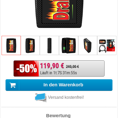
119,90 €
240,00 €
Läuft in
1
t
:
7
S
:
31
m
:
54
s
In den Warenkorb
Versand kostenfrei!
Bewertung