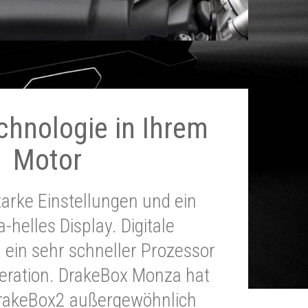
chnologie in Ihrem
Motor
tarke Einstellungen und ein
a-helles Display. Digitale
 ein sehr schneller Prozessor
neration. DrakeBox Monza hat
DrakeBox2 außergewöhnlich