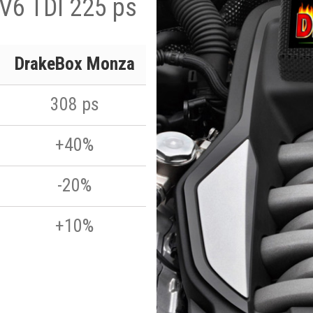
 V6 TDI 225 ps
DrakeBox Monza
308 ps
+40%
-20%
+10%