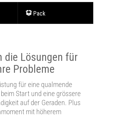
Pack
 die Lösungen für
Ihre Probleme
stung für eine qualmende
beim Start und eine grössere
igkeit auf der Geraden. Plus
hmoment mit höherem