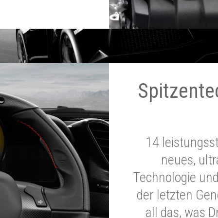
Spitzente
14 leistungss
neues, ultr
Technologie und
der letzten Ge
all das, was 