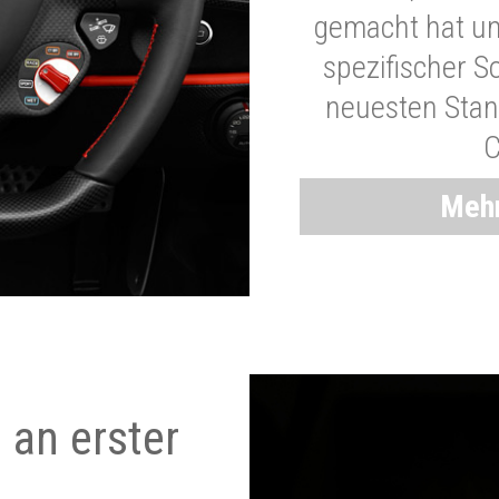
gemacht hat und
spezifischer S
neuesten Stand
C
Mehr
 an erster