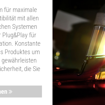
m für maximale
bilität mit allen
schen Systemen
r Plug&Play für
lation. Konstante
es Produktes um
 gewährleisten
cherheit, die Sie
nen