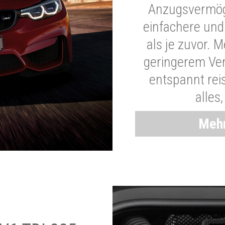
Anzugsvermöge
einfachere und
als je zuvor. 
geringerem Ver
entspannt rei
alles
Mehr