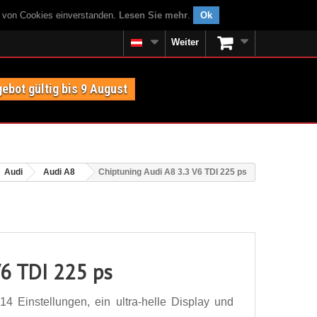
g von Cookies einverstanden.
Lesen Sie mehr
.
Ok
Weiter
ebot gültig bis 9 August
Audi
Audi A8
Chiptuning Audi A8 3.3 V6 TDI 225 ps
V6 TDI 225 ps
4 Einstellungen, ein ultra-helle Display und