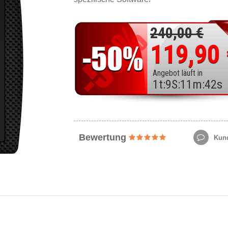
240,00 €
119,90
Angebot läuft in
1
t
:
9
S
:
11
m
:
40
s
Bewertung
Kund