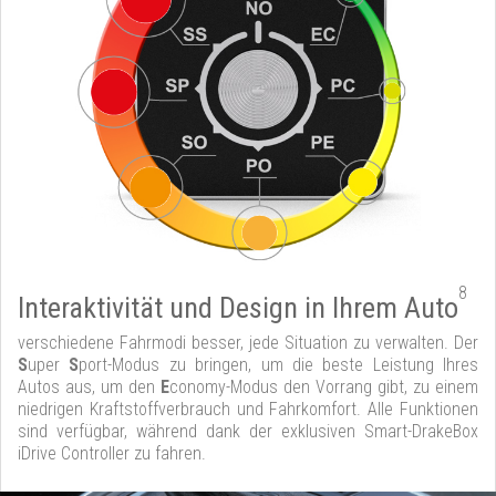
8
Interaktivität und Design in Ihrem Auto
verschiedene Fahrmodi besser, jede Situation zu verwalten. Der
S
uper
S
port-Modus zu bringen, um die beste Leistung Ihres
Autos aus, um den
E
conomy-Modus den Vorrang gibt, zu einem
niedrigen Kraftstoffverbrauch und Fahrkomfort. Alle Funktionen
sind verfügbar, während dank der exklusiven Smart-DrakeBox
iDrive Controller zu fahren.