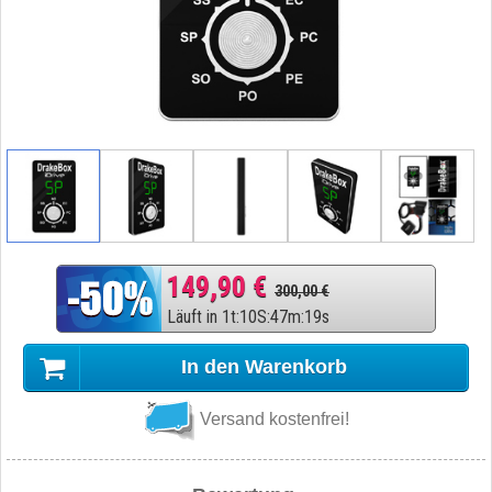
149,90 €
300,00 €
Läuft in
1
t
:
10
S
:
47
m
:
18
s
In den Warenkorb
Versand kostenfrei!