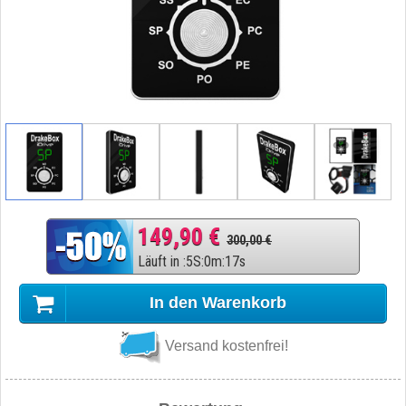
149,90 €
300,00 €
Läuft in
:
5
S
:
0
m
:
16
s
In den Warenkorb
Versand kostenfrei!