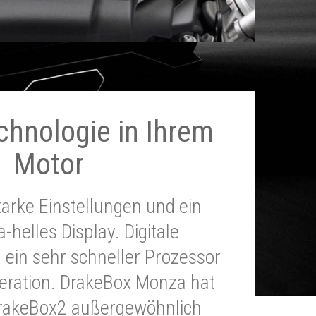
chnologie in Ihrem
Motor
tarke Einstellungen und ein
a-helles Display. Digitale
 ein sehr schneller Prozessor
neration. DrakeBox Monza hat
DrakeBox2 außergewöhnlich