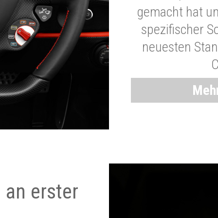
gemacht hat und
spezifischer S
neuesten Stand
C
Mehr
 an erster