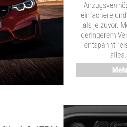
Anzugsvermöge
einfachere und
als je zuvor. 
geringerem Ver
entspannt rei
alles
Mehr