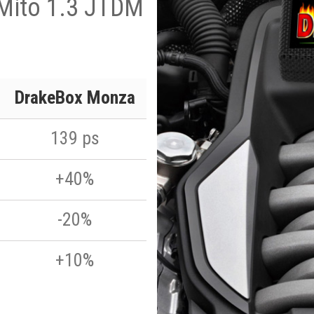
 Mito 1.3 JTDM
DrakeBox Monza
139 ps
+40%
-20%
+10%