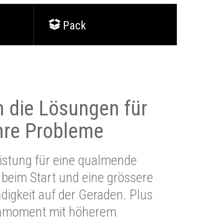
Pack
 die Lösungen für
Ihre Probleme
stung für eine qualmende
beim Start und eine grössere
igkeit auf der Geraden. Plus
hmoment mit höherem