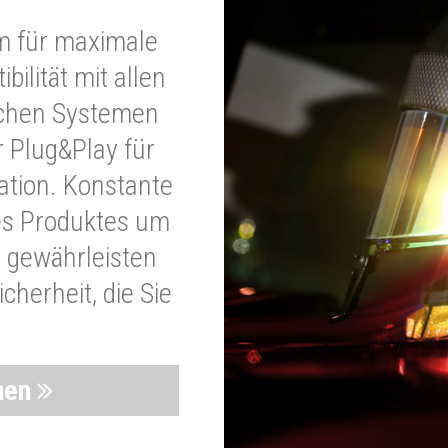
m für maximale
bilität mit allen
schen Systemen
r Plug&Play für
lation. Konstante
es Produktes um
 gewährleisten
cherheit, die Sie
nen