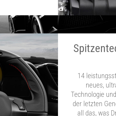
Spitzente
14 leistungss
neues, ultr
Technologie und
der letzten Ge
all das, was 