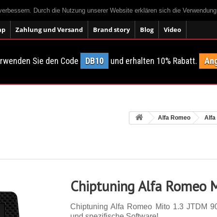
 verbessern. Durch die Nutzung unserer Website erklären sich die Verwendun
ap
Zahlung und Versand
Brand story
Blog
Video
erwenden Sie den Code
DB10
und erhalten 10% Rabatt.
Ang
Alfa Romeo
Alfa
Chiptuning Alfa Romeo M
Chiptuning Alfa Romeo Mito 1.3 JTDM 90 p
und spezifische Software!