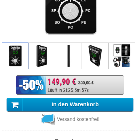
149,90 €
300,00 €
Läuft in
2
t
:
2
S
:
5
m
:
56
s
In den Warenkorb
Versand kostenfrei!