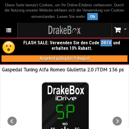
Diese Seite benutzt Cookies, um Ihr Online-Erlebnis verbessern. Durch
die Nutzung unserer Website erklären sich die Verwendung von Cookies
einverstanden.
Lesen Sie mehr
.
Ok
FLASH SALE: Verwenden Sie den Code
und
DB10
erhalten 10% Rabatt.
Angebot gültig bis 9 August
Gaspedal Tuning Alfa Romeo Giulietta 2.0 JTDM 136 ps