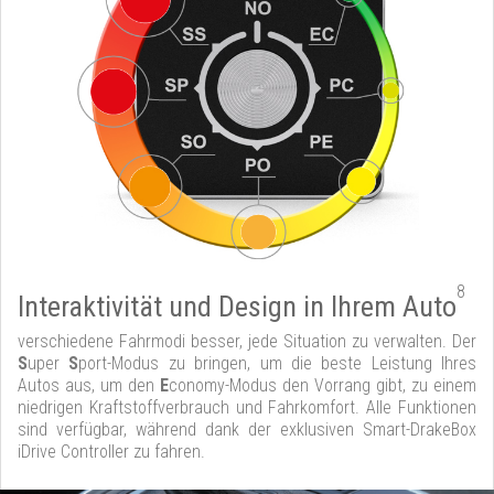
8
Interaktivität und Design in Ihrem Auto
verschiedene Fahrmodi besser, jede Situation zu verwalten. Der
S
uper
S
port-Modus zu bringen, um die beste Leistung Ihres
Autos aus, um den
E
conomy-Modus den Vorrang gibt, zu einem
niedrigen Kraftstoffverbrauch und Fahrkomfort. Alle Funktionen
sind verfügbar, während dank der exklusiven Smart-DrakeBox
iDrive Controller zu fahren.