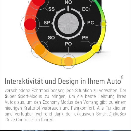
8
Interaktivität und Design in Ihrem Auto
verschiedene Fahrmodi besser, jede Situation zu verwalten. Der
S
uper
S
port-Modus zu bringen, um die beste Leistung Ihres
Autos aus, um den
E
conomy-Modus den Vorrang gibt, zu einem
niedrigen Kraftstoffverbrauch und Fahrkomfort. Alle Funktionen
sind verfügbar, während dank der exklusiven Smart-DrakeBox
iDrive Controller zu fahren.