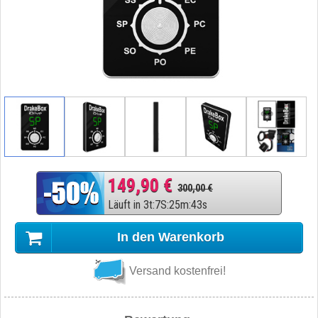
149,90 €
300,00 €
Läuft in
3
t
:
7
S
:
25
m
:
42
s
In den Warenkorb
Versand kostenfrei!