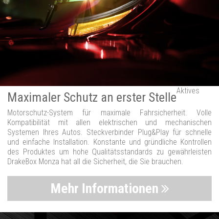
Aktives
Maximaler Schutz an erster Stelle
Motorschutz-System für maximale Fahrsicherheit. Volle
Kompatibilität mit allen elektrischen und mechanischen
Systemen Ihres Autos. Steckverbinder Plug&Play für schnelle
und einfache Installation. Konstante und gründliche Kontrollen
des Produktes um hohe Qualitätsstandards zu gewährleisten
DrakeBox Monza hat all die Sicherheit, die Sie brauchen.
Mehr Informationen