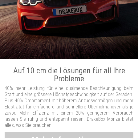
Auf 10 cm die Lösungen für all Ihre
Probleme
40% mehr Leistung für eine qualmende Beschleunigung beim
Start und eine grössere Höchstgeschwindigkeit auf der Geraden.
Plus 40% Drehmoment mit höherem Anzugsvermögen und mehr
Elastizität für einfachere und schnellere Überholmanöver als je
zuvor. Mehr Effizienz mit einem 20% geringerem Verbrauch
lassen Sie ruhig und entspannt reisen. DrakeBox Monza bietet
alles, was Sie brauchen.