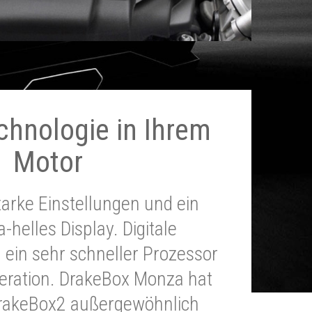
chnologie in Ihrem
Motor
tarke Einstellungen und ein
a-helles Display. Digitale
 ein sehr schneller Prozessor
neration. DrakeBox Monza hat
DrakeBox2 außergewöhnlich