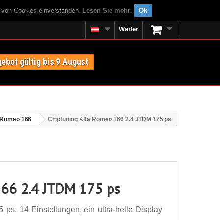
g von Cookies einverstanden.
Lesen Sie mehr
.
Ok
Weiter
ebot gültig bis 9 August
 Romeo 166
Chiptuning Alfa Romeo 166 2.4 JTDM 175 ps
166 2.4 JTDM 175 ps
s. 14 Einstellungen, ein ultra-helle Display