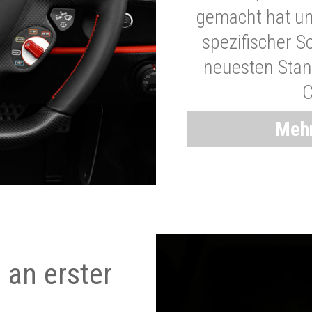
gemacht hat und
spezifischer S
neuesten Stand
C
Mehr
 an erster