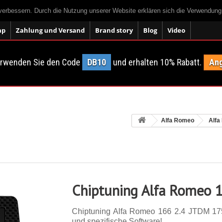
 verbessern. Durch die Nutzung unserer Website erklären sich die Verwendun
ap
Zahlung und Versand
Brand story
Blog
Video
erwenden Sie den Code
DB10
und erhalten 10% Rabatt.
Ang
Alfa Romeo
Alfa
Chiptuning Alfa Romeo 
Chiptuning Alfa Romeo 166 2.4 JTDM 175 p
und spezifische Software!