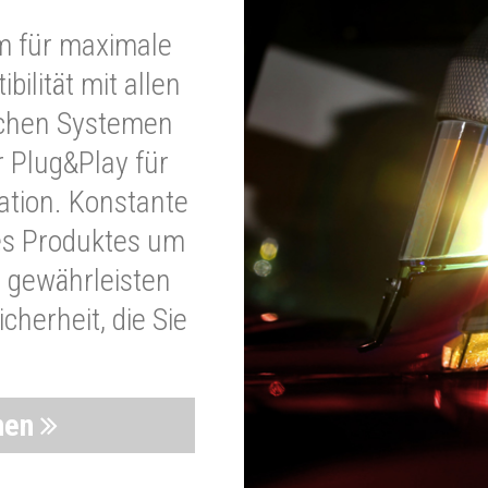
m für maximale
bilität mit allen
schen Systemen
r Plug&Play für
lation. Konstante
es Produktes um
 gewährleisten
cherheit, die Sie
nen