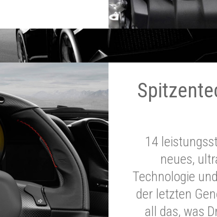
Spitzente
14 leistungss
neues, ultr
Technologie und
der letzten Ge
all das, was 