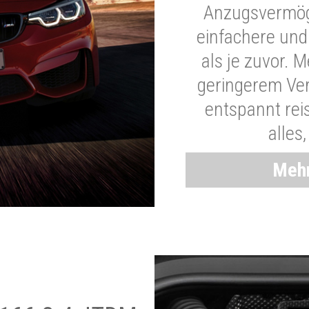
Anzugsvermöge
einfachere und
als je zuvor. 
geringerem Ver
entspannt rei
alles
Mehr