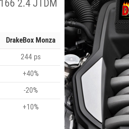
 166 2.4 JTDM
DrakeBox Monza
244 ps
+40%
-20%
+10%