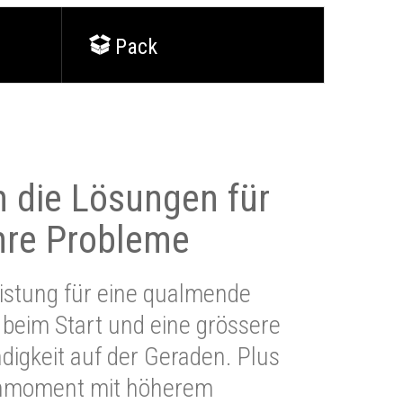
Pack
 die Lösungen für
Ihre Probleme
stung für eine qualmende
beim Start und eine grössere
igkeit auf der Geraden. Plus
hmoment mit höherem