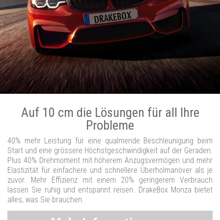
Auf 10 cm die Lösungen für all Ihre
Probleme
40% mehr Leistung für eine qualmende Beschleunigung beim
Start und eine grössere Höchstgeschwindigkeit auf der Geraden.
Plus 40% Drehmoment mit höherem Anzugsvermögen und mehr
Elastizität für einfachere und schnellere Überholmanöver als je
zuvor. Mehr Effizienz mit einem 20% geringerem Verbrauch
lassen Sie ruhig und entspannt reisen. DrakeBox Monza bietet
alles, was Sie brauchen.