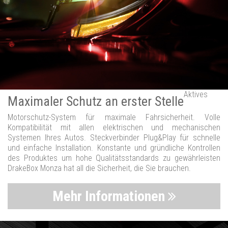
Aktives
Maximaler Schutz an erster Stelle
Motorschutz-System für maximale Fahrsicherheit. Volle
Kompatibilität mit allen elektrischen und mechanischen
Systemen Ihres Autos. Steckverbinder Plug&Play für schnelle
und einfache Installation. Konstante und gründliche Kontrollen
des Produktes um hohe Qualitätsstandards zu gewährleisten
DrakeBox Monza hat all die Sicherheit, die Sie brauchen.
Mehr Informationen