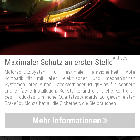
Aktives
Maximaler Schutz an erster Stelle
Motorschutz-System für maximale Fahrsicherheit. Volle
Kompatibilität mit allen elektrischen und mechanischen
Systemen Ihres Autos. Steckverbinder Plug&Play für schnelle
und einfache Installation. Konstante und gründliche Kontrollen
des Produktes um hohe Qualitätsstandards zu gewährleisten
DrakeBox Monza hat all die Sicherheit, die Sie brauchen.
Mehr Informationen