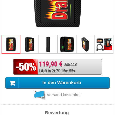
119,90 €
240,00 €
Läuft in
2
t
:
7
S
:
15
m
:
54
s
In den Warenkorb
Versand kostenfrei!
Bewertung