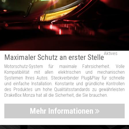
Aktives
Maximaler Schutz an erster Stelle
Motorschutz-System für maximale Fahrsicherheit. Volle
Kompatibilität mit allen elektrischen und mechanischen
Systemen Ihres Autos. Steckverbinder Plug&Play für schnelle
und einfache Installation. Konstante und gründliche Kontrollen
des Produktes um hohe Qualitätsstandards zu gewährleisten
DrakeBox Monza hat all die Sicherheit, die Sie brauchen.
Mehr Informationen