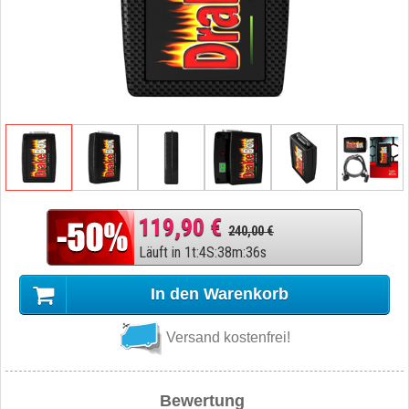
119,90 €
240,00 €
Läuft in
1
t
:
4
S
:
38
m
:
35
s
In den Warenkorb
Versand kostenfrei!
Bewertung